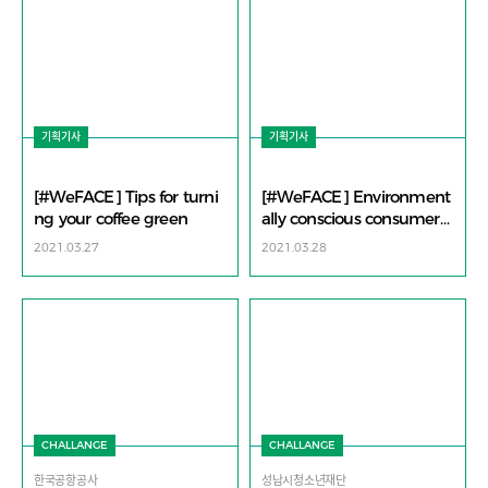
기획기사
기획기사
[#WeFACE] Tips for turni
[#WeFACE] Environment
ng your coffee green
ally conscious consumers
turn to refill stations
2021.03.27
2021.03.28
CHALLANGE
CHALLANGE
한국공항공사
성남시청소년재단