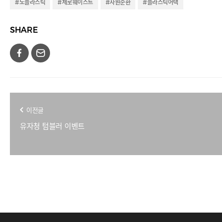
#노플라스틱
#제로웨이스트
#자원순환
#플라스틱어택
SHARE
이전글
유자청 텀블러 이벤트