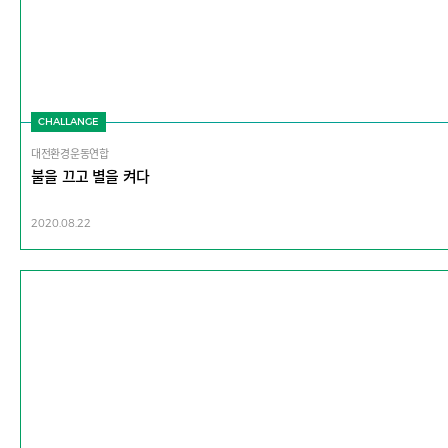
CHALLANGE
대전환경운동연합
불을 끄고 별을 켜다
2020.08.22