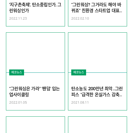
'지구촌축제', 탄소중립인가, 그
“그린워싱? 그거라도 해야 바
린워싱인가
뀌죠” 친환경 스타트업 대표의
부탁 [지구, 뭐래?]
2022.11.23
2022.02.10
에코뉴스
에코뉴스
“그린워싱은 가라” ‘팬덤’ 입는
탄소농도 200만년 최악…그린
업사이클링
피스 “급격한 온실가스 감축
절실”
2022.01.05
2021.08.11