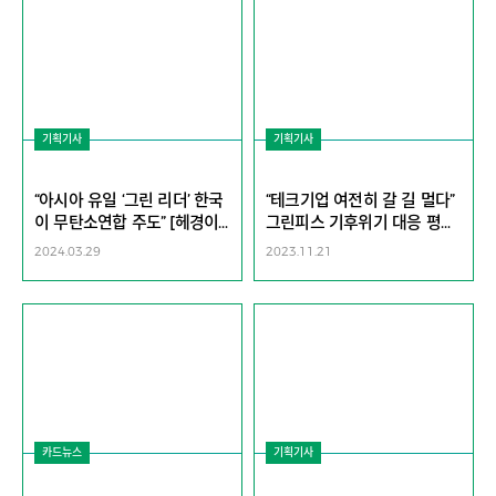
기획기사
기획기사
“아시아 유일 ‘그린 리더’ 한국
“테크기업 여전히 갈 길 멀다”
이 무탄소연합 주도” [헤경이
그린피스 기후위기 대응 평가
만난 사람-김상협 탄소중립녹
공개…성적 가른 차이는 [지구,
2024.03.29
2023.11.21
색성장위원회 위원장]
뭐래?]
카드뉴스
기획기사