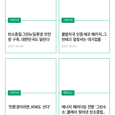
기획기사
기획기사
탄소중립·그린뉴딜·환경 안전
물발자국 인증·에코 패키지...그
망 구축…대한민국도 달린다
린테크 앞장서는 대기업들
2021.04.08
2021.04.01
기획기사
에코뉴스
“친환경이라면...비싸도 산다”
에너지 패러다임 전환 ‘그린수
소’...물에서 찾아낸 탄소중립시