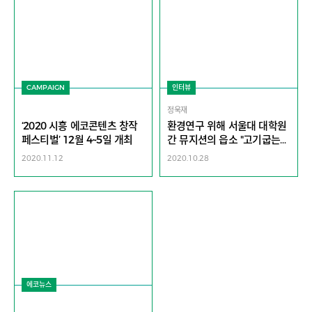
CAMPAIGN
인터뷰
정욱재
‘2020 시흥 에코콘텐츠 창작
환경연구 위해 서울대 대학원
페스티벌’ 12월 4~5일 개최
간 뮤지션의 읍소 "고기굽는
캠핑은 이제 그만.." | 노리플라
2020.11.12
2020.10.28
이 정욱재
에코뉴스