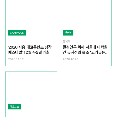
CAMPAIGN
인터뷰
정욱재
‘2020 시흥 에코콘텐츠 창작
환경연구 위해 서울대 대학원
페스티벌’ 12월 4~5일 개최
간 뮤지션의 읍소 "고기굽는
캠핑은 이제 그만.." | 노리플라
2020.11.12
2020.10.28
이 정욱재
에코뉴스