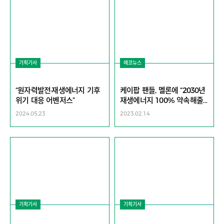
기획기사
에코뉴스
“원자력발전·재생에너지 기후
케이팝 팬들, 멜론에 “2030년
위기 대응 어벤저스”
재생에너지 100% 약속해줄
래" 공개 제안
2024.05.23
2023.02.14
기획기사
기획기사