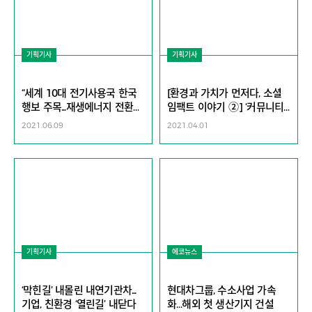
기획기사
기획기사
“세계 10대 전기사용국 한국
[환경과 가치가 먼저다, 소셜
행보 주목...재생에너지 전환
임팩트 이야기 ②] ‘커뮤니티
수용땐 가장 큰 이익 거둘 것”
펀딩’을 아세요?…루트에너지
2021.06.09
2021.04.01
의 ‘에너지 민주주의’ 개척기
기획기사
에코뉴스
‘막힌길’ 내몰린 내연기관차...
현대차그룹, 수소사업 가속
기업, 친환경 ‘열린길’ 내닫다
화…해외 첫 생산기지 건설