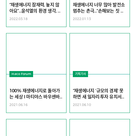
“재생에너지 잠재력, 높지 않
재생에너지 너무 많아 발전소
아요”…윤석열의 환경 생각, 팩
멈추는 촌극…“손해보는 짓 멈
트일까? [지구, 뭐래?]
춰야죠” [지구, 뭐래?]
2022.03.18
2022.01.13
H.eco Forum
기획기사
100% 재생에너지로 돌아가
“재생에너지 ‘규모의 경제’ 못
는 세상 l 마티야스 바우센바
하면 새 일자리·투자 유치서
인(Matthias Bausenwein)
소외될 것”
2021.06.16
2021.06.10