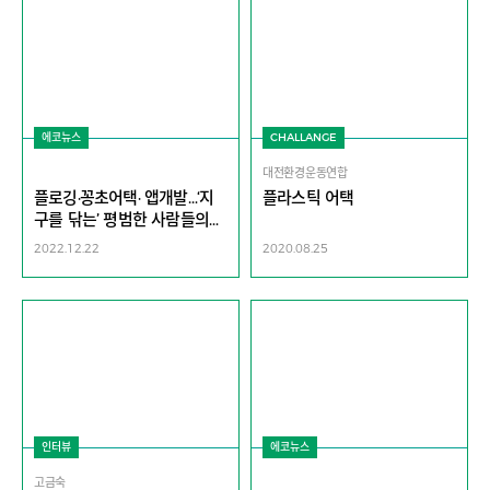
에코뉴스
CHALLANGE
대전환경운동연합
플로깅·꽁초어택· 앱개발…‘지
플라스틱 어택
구를 닦는’ 평범한 사람들의
특별한 실천 [H.eco Awards
2022.12.22
2020.08.25
2022]
인터뷰
에코뉴스
고금숙