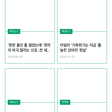
에코뉴스
에코뉴스
“흔한 돌인 줄 알았는데” 최악
타일러 “기후위기는 지금 ‘줄
의 비극 알리는 신호…전 세계
놓친 강아지’ 현실”
바다에서 포착됐다 [지구, 뭐
2026.06.26
2020.10.15
래?]
에코뉴스
인터뷰