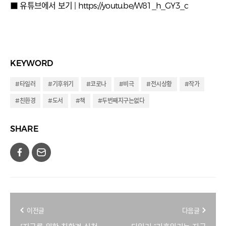
■ 유튜브에서 보기 |
https://youtu.be/W81_h_GY3_c
KEYWORD
#타일러
#기후위기
#코로나
#비극
#전시상황
#작가
#친환경
#도서
#책
#두번째지구는없다
SHARE
이전글
다음글