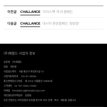
이전글
CHALLANGE
'아이스팩' 하.리.캠페인
다음글
CHALLANGE
대시미 환경캠페인, '랑랑랑!'
(주)헤럴드 사업자 정보
상호명
(주)헤럴드
대표
최진영
사업장소재지
서울 용산구 후암로4길 10
사업자등록번호
104-81-06004
통신판매업신고번호
제 2016-서울용산-00590호
고객센터
02-727-0045 / 0080
이메일
heraldeco@heraldcorp.com
개인정보관리책임자
김알림
모든 콘텐츠는 저작권법의 보호를 받으며, 무단 전재ㆍ복사ㆍ배포를 금합니다.