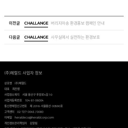
이전글
CHALLANGE
버리지마송 환경홍보 캠페인 안내
다음글
CHALLANGE
사무실에서 실천하는 환경보호
(주)헤럴드 사업자 정보
상호명
(주)헤럴드
대표
최진영
사업장소재지
서울 용산구 후암로4길 10
사업자등록번호
104-81-06004
통신판매업신고번호
제 2016-서울용산-00590호
고객센터
02-727-0045 / 0080
이메일
heraldeco@heraldcorp.com
개인정보관리책임자
김알림