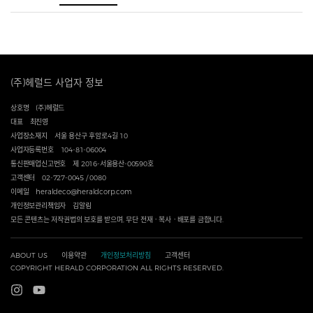
(주)헤럴드 사업자 정보
상호명
(주)헤럴드
대표
최진영
사업장소재지
서울 용산구 후암로4길 10
사업자등록번호
104-81-06004
통신판매업신고번호
제 2016-서울용산-00590호
고객센터
02-727-0045 / 0080
이메일
heraldeco@heraldcorp.com
개인정보관리책임자
김알림
모든 콘텐츠는 저작권법의 보호를 받으며, 무단 전재ㆍ복사ㆍ배포를 금합니다.
ABOUT US
이용약관
개인정보처리방침
고객센터
COPYRIGHT HERALD CORPORATION ALL RIGHTS RESERVED.