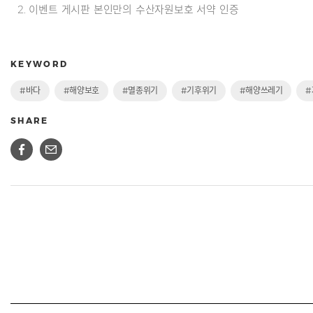
2. 이벤트 게시판 본인만의 수산자원보호 서약 인증
KEYWORD
#바다
#해양보호
#멸종위기
#기후위기
#해양쓰레기
#
SHARE