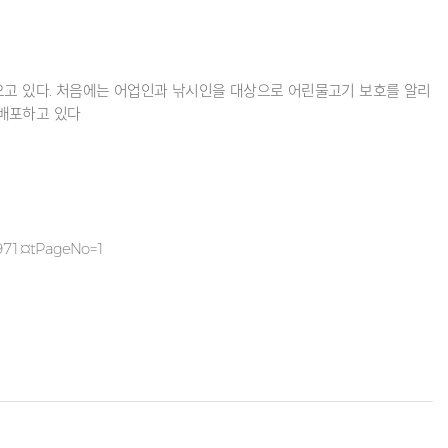
해오고 있다. 처음에는 어업인과 낚시인을 대상으로 어린물고기 보호를 알리
 배포하고 있다
y=971¤tPageNo=1