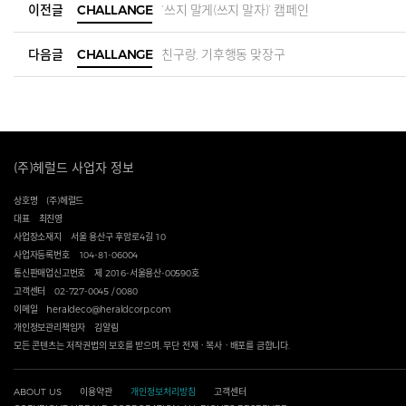
이전글
CHALLANGE
‘쓰지 말게(쓰지 말자)’ 캠페인
다음글
CHALLANGE
친구랑, 기후행동 맞장구
(주)헤럴드 사업자 정보
상호명
(주)헤럴드
대표
최진영
사업장소재지
서울 용산구 후암로4길 10
사업자등록번호
104-81-06004
통신판매업신고번호
제 2016-서울용산-00590호
고객센터
02-727-0045 / 0080
이메일
heraldeco@heraldcorp.com
개인정보관리책임자
김알림
모든 콘텐츠는 저작권법의 보호를 받으며, 무단 전재ㆍ복사ㆍ배포를 금합니다.
ABOUT US
이용약관
개인정보처리방침
고객센터