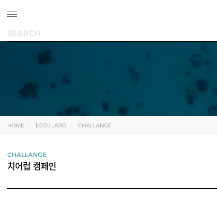
HOME
ECO.LLABO
CHALLANGE
CHALLANGE
치어럽 캠페인