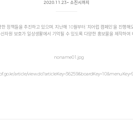
2020.11.23~ 소진시까지
한 정책들을 추진하고 있으며, 지난해 10월부터 ‘치어럽 캠페인’을 진행
 수산자원 보호가 일상생활에서 기억될 수 있도록 다양한 홍보물을 제작하여
f.go.kr/article/view.do?articleKey=36259&boardKey=10&menuKe