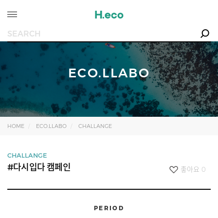
ECO.LLABO
HOME
ECO.LLABO
CHALLANGE
CHALLANGE
#다시입다 캠페인
좋아요
0
PERIOD