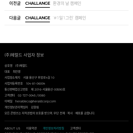
이전글
CHALLANGE
환경의 날 캠페인
다음글
CHALLANGE
‘#1일1그린’ 캠페인
(주)헤럴드 사업자 정보
상호명
(주)헤럴드
대표
최진영
사업장소재지
서울 용산구 후암로4길 10
사업자등록번호
104-81-06004
통신판매업신고번호
제 2016-서울용산-00590호
고객센터
02-727-0045 / 0080
이메일
heraldeco@heraldcorp.com
개인정보관리책임자
김알림
모든 콘텐츠는 저작권법의 보호를 받으며, 무단 전재ㆍ복사ㆍ배포를 금합니다.
ABOUT US
이용약관
개인정보처리방침
고객센터