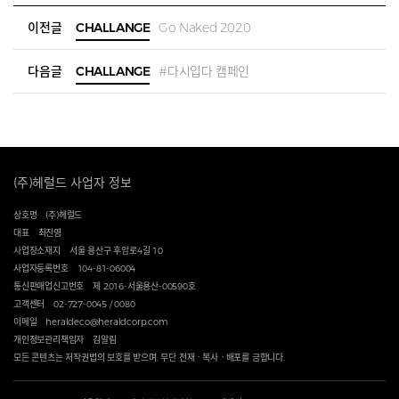
이전글
CHALLANGE
Go Naked 2020
다음글
CHALLANGE
#다시입다 캠페인
(주)헤럴드 사업자 정보
상호명
(주)헤럴드
대표
최진영
사업장소재지
서울 용산구 후암로4길 10
사업자등록번호
104-81-06004
통신판매업신고번호
제 2016-서울용산-00590호
고객센터
02-727-0045 / 0080
이메일
heraldeco@heraldcorp.com
개인정보관리책임자
김알림
모든 콘텐츠는 저작권법의 보호를 받으며, 무단 전재ㆍ복사ㆍ배포를 금합니다.