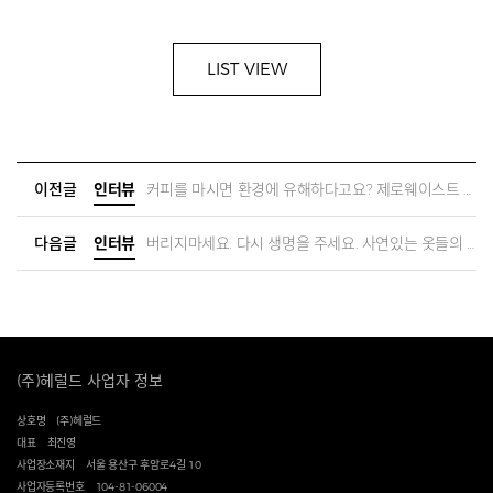
LIST VIEW
이전글
인터뷰
커피를 마시면 환경에 유해하다고요? 제로웨이스트 커피 즐기기, 100퍼 가능
다음글
인터뷰
버리지마세요. 다시 생명을 주세요. 사연있는 옷들의 부활
(주)헤럴드 사업자 정보
상호명
(주)헤럴드
대표
최진영
사업장소재지
서울 용산구 후암로4길 10
사업자등록번호
104-81-06004