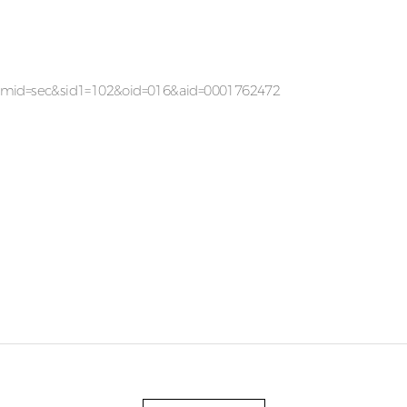
&mid=sec&sid1=102&oid=016&aid=0001762472