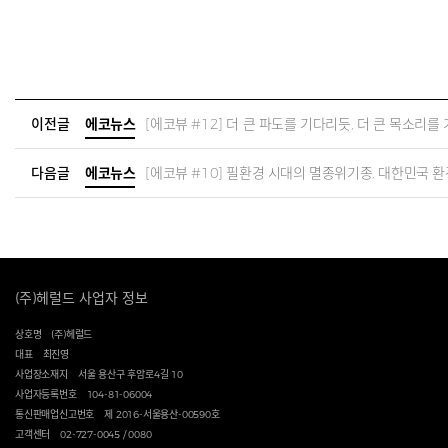
이전글
에코뉴스
[에코뷰 #12] 더 큰 파도를 기다리듯, 더 큰 목소리를 
다음글
에코뉴스
[에코뷰 #10] 필환경 시대의 멸종위기종, 대한민국 
(주)헤럴드 사업자 정보
상호명
(주)헤럴드
대표
최진영
사업장소재지
서울 용산구 후암로4길 10
사업자등록번호
104-81-06004
통신판매업신고번호
제 2016-서울용산-00590호
고객센터
02-727-0045 / 0080