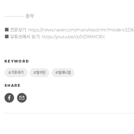
--------------- 중략
■ 전문보기:
https://news.naver.com/main/read.nhn?mode=LSD
■ 유튜브에서 보기:
https://youtu.be/cb3tDM4YORc
KEYWORD
#기후위기
#탈석탄
#밀레니얼
SHARE