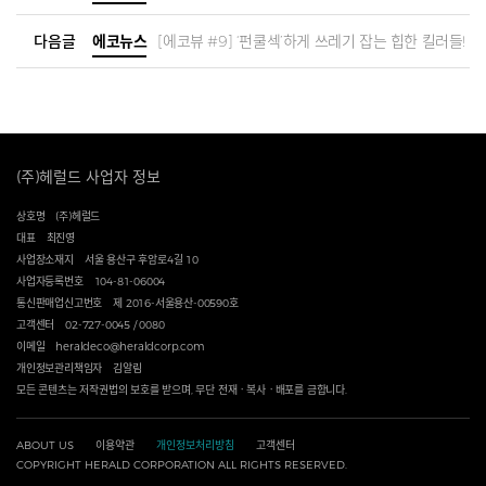
다음글
에코뉴스
[에코뷰 #9] ‘펀쿨섹’하게 쓰레기 잡는 힙한 킬러들!
(주)헤럴드 사업자 정보
상호명
(주)헤럴드
대표
최진영
사업장소재지
서울 용산구 후암로4길 10
사업자등록번호
104-81-06004
통신판매업신고번호
제 2016-서울용산-00590호
고객센터
02-727-0045 / 0080
이메일
heraldeco@heraldcorp.com
개인정보관리책임자
김알림
모든 콘텐츠는 저작권법의 보호를 받으며, 무단 전재ㆍ복사ㆍ배포를 금합니다.
ABOUT US
이용약관
개인정보처리방침
고객센터
COPYRIGHT HERALD CORPORATION ALL RIGHTS RESERVED.