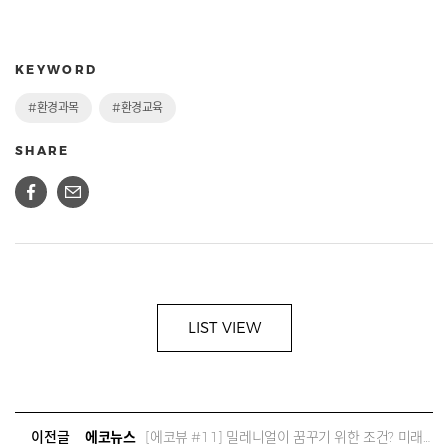
KEYWORD
#환경과목
#환경교육
SHARE
LIST VIEW
이전글
에코뉴스
[에코뷰 #11] 밀레니얼이 꿈꾸기 위한 조건? 미래가 있어야죠.