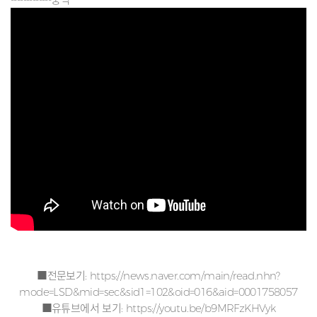
■전문보기:
https://news.naver.com/main/read.nhn?
mode=LSD&mid=sec&sid1=102&oid=016&aid=0001758057
■유튜브에서 보기:
https://youtu.be/b9MRFzKHVyk