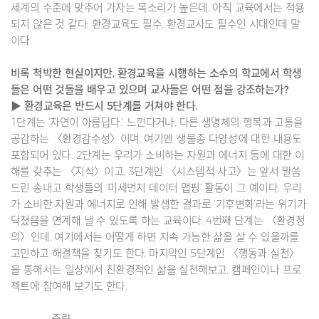
세계의 수준에 맞추어 가자는 목소리가 높은데, 아직 교육에서는 적용
되지 않은 것 같다. 환경교육도 필수, 환경교사도 필수인 시대인데 말
이다.
비록 척박한 현실이지만, 환경교육을 시행하는 소수의 학교에서 학생
들은 어떤 것들을 배우고 있으며 교사들은 어떤 점을 강조하는가?
▶ 환경교육은 반드시 5단계를 거쳐야 한다.
1단계는 ‘자연이 아름답다.’ 느낀다거나, 다른 생명체의 행복과 고통을
공감하는 〈환경감수성〉이며, 여기엔 '생물종 다양성'에 대한 내용도
포함되어 있다. 2단계는 우리가 소비하는 자원과 에너지 등에 대한 이
해를 갖추는 〈지식〉이고, 3단계인 〈시스템적 사고〉는 앞서 말씀
드린 송내고 학생들의 ‘미세먼지 데이터 맵핑’ 활동이 그 예이다. 우리
가 소비한 자원과 에너지로 인해 발생한 결과로 ‘기후변화’라는 위기가
닥쳤음을 연계해 낼 수 있도록 하는 교육이다. 4번째 단계는 〈환경정
의〉인데, 여기에서는 어떻게 하면 지속 가능한 삶을 살 수 있을까를
고민하고 해결책을 찾기도 한다. 마지막인 5단계인 〈행동과 실천〉
을 통해서는 일상에서 친환경적인 삶을 실천해보고, 캠페인이나 프로
젝트에 참여해 보기도 한다.
-------------중략