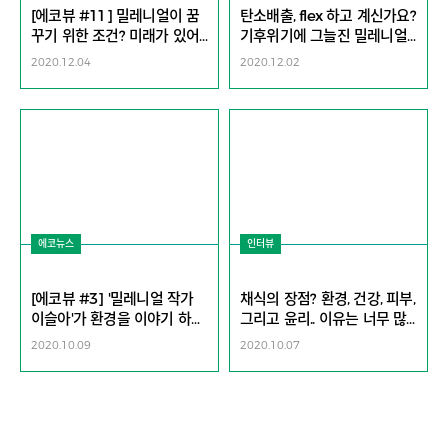
[에코뷰 #11] 밀레니얼이 꿈
탄소배출, flex 하고 계신가요?
꾸기 위한 조건? 미래가 있어
기후위기에 그늘진 밀레니얼
야죠.
의 꿈과 고민을 들어주세요.
2020.12.04
2020.12.02
에코뉴스
인터뷰
[에코뷰 #3] '밀레니얼 작가
채식의 장점? 환경, 건강, 피부,
이슬아'가 환경을 이야기 하는
그리고 윤리.. 이유는 너무 많
방법
아 | 밀레니얼 작가 이슬아
2020.10.09
2020.10.07