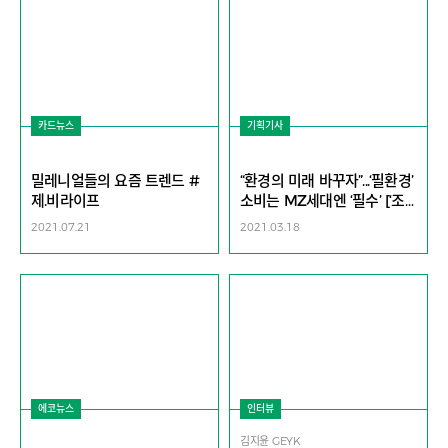
카드뉴스
기획기사
밀레니얼들의 요즘 트렌드 #
“환경의 미래 바꾸자”...‘필환경’
제.비라이프
소비는 MZ세대엔 ‘필수’ [‘조
용한 암살자’ 기후변화의 습
2021.07.21
2021.03.18
격]
에코뉴스
인터뷰
김지윤 GEYK