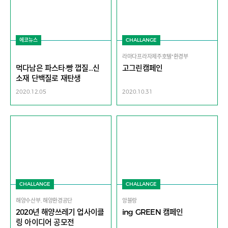
에코뉴스
CHALLANGE
라마다프라자제주호텔*환경부
먹다남은 파스타·빵 껍질…신
고그린캠페인
소재 단백질로 재탄생
2020.12.05
2020.10.31
CHALLANGE
CHALLANGE
해양수산부, 해양환경공단
앙블랑
2020년 해양쓰레기 업사이클
ing GREEN 캠페인
링 아이디어 공모전