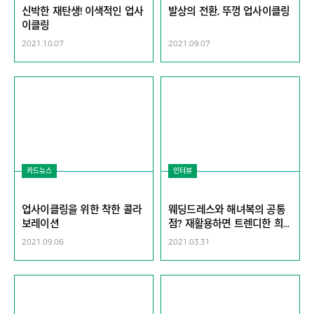
신박한 재탄생! 이색적인 업사
발상의 전환, 뚜껑 업사이클링
이클링
2021.10.07
2021.09.07
카드뉴스
인터뷰
업사이클링을 위한 착한 콜라
웨딩드레스와 해녀복의 공통
보레이션
점? 재활용하면 트렌디한 희
귀템으로 환생할 수 있죠
2021.09.06
2021.03.31