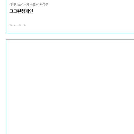
라마다프라자제주호텔*환경부
고그린캠페인
2020.10.31