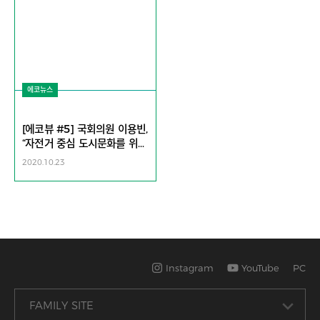
에코뉴스
[에코뷰 #5] 국회의원 이용빈,
“자전거 중심 도시문화를 위한
전담부서 필요”
2020.10.23
Instagram
YouTube
PC