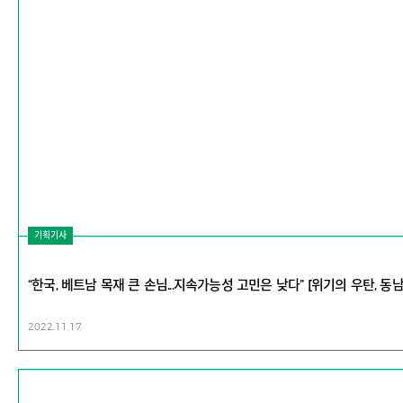
기획기사
“한국, 베트남 목재 큰 손님...지속가능성 고민은 낮다” [위기의 우탄, 동
2022.11.17