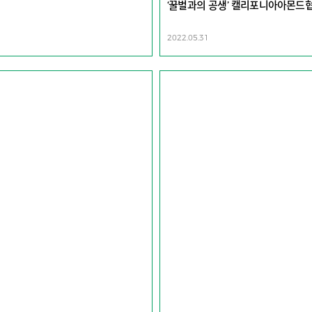
‘꿀벌과의 공생’ 캘리포니아아몬드협
2022.05.31