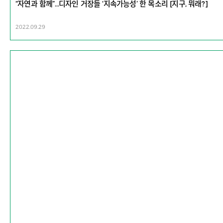
“자연과 함께”…디자인 거장들 ‘지속가능성’ 한 목소리 [지구, 뭐래?]
2022.09.29