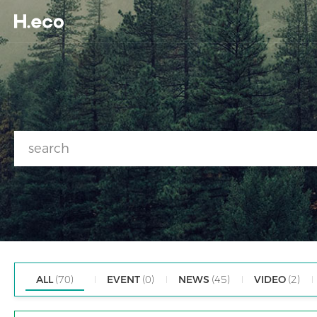
ALL
(70)
EVENT
(0)
NEWS
(45)
VIDEO
(2)