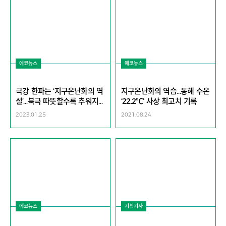
에코뉴스
에코뉴스
극강 한파는 ‘지구온난화의 역
지구온난화의 역습…동해 수온
설’…북극 따뜻할수록 추워지
‘22.2℃’ 사상 최고치 기록
는 한반도
2023.01.25
2021.08.24
에코뉴스
기획기사