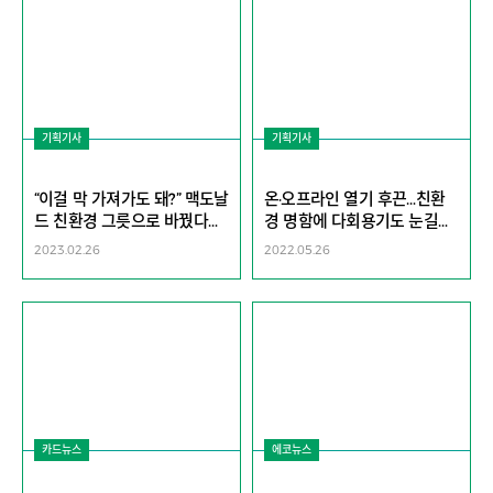
기획기사
기획기사
“이걸 막 가져가도 돼?” 맥도날
온·오프라인 열기 후끈…친환
드 친환경 그릇으로 바꿨다가,
경 명함에 다회용기도 눈길
이런일이 [지구, 뭐래?]
[H.eco Forum 2022-기후위
2023.02.26
2022.05.26
기와 바다]
카드뉴스
에코뉴스