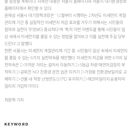
을 증정할 계획이다. 자세한 내용은 서울시 홈페이지와 서울시 대기환경정보
홈페이지에서 확인할 수 있다.
윤재삼 서울시 대기정책과장은 “12월부터 시행하는 2차년도 미세먼지 계절
관리제 기간 중 실질적인 미세먼지 저감 효과를 거두기 위해서는 시민들의
참여와 실천이 무엇보다 중요하다”며 “특히 이번 이벤트를 통해 시민들이 일
상 속에서 미세먼지를 줄일 수 있는 방법을 알아보고 이를 실천해 주길 당부
드린다”고 말했다.
한편 서울시는 미세먼지 계절관리제 기간 중, 시민들이 일상 속에서 미세먼지
를 줄일 수 있는 6가지 실천약속을 제안했다. 미세먼지 저감을 위한 6가지 실
천약속은 ▷가까운 거리는 걸어서 이동하기 ▷5등급 차량 매연저감장치 부
착하기 ▷공회전 NO! 친환경 운전 습관 지키기 ▷가정용 친환경보일러로 교
체하기 ▷건물 내 적정 난방온도(20℃) 유지하기 ▷에코마일리지·승용차마
일리지 가입하기이다.
최원혁 기자
KEYWORD