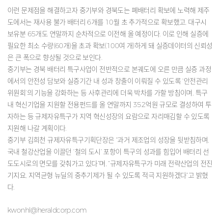
이런 문제점을 해결하고자 중기부와 경북도는 폐배터리 확보에 노력해 제주
도에서는 재사용 불가 배터리 6개를 10월 초 추가적으로 확보했고, 대구시
보유분 65개도 연말까지 순차적으로 이전해 올 예정이다. 이로 인해 실증에
필요한 최소 수량(60개)을 초과 확보(100여 개)하게 돼 실증데이터의 신뢰성
은 큰 폭으로 향상될 것으로 보인다.
중기부는 경북 배터리 특구사업이 전반적으로 본궤도에 오른 만큼 실증 과정
에서의 안전성 담보와 실증기간 내 성과 창출이 이뤄질 수 있도록 ‘안전관리
위원회’의 기능을 강화하는 등 사후관리에 더욱 박차를 가할 방침이며, 특구
내 혁신기업을 지원할 전용펀드를 올 연말까지 352억원 규모로 결성하여 투
자하는 등 규제자유특구가 지역 혁신성장의 요람으로 자리매김할 수 있도록
지원해 나갈 계획이다.
중기부 김희천 규제자유특구기획단장은 “과거 제조업의 성장을 뒷받침하며,
국내 철강산업을 이끌던 ‘철의 도시’ 포항이 특구의 성과를 힘입어 배터리 선
도도시로의 면모를 갖춰가고 있다”며, “규제자유특구가 미래 전략산업의 전진
기지요, 지역균형 뉴딜의 중추기제가 될 수 있도록 적극 지원하겠다”고 밝혔
다.
kwonhl@heraldcorp.com