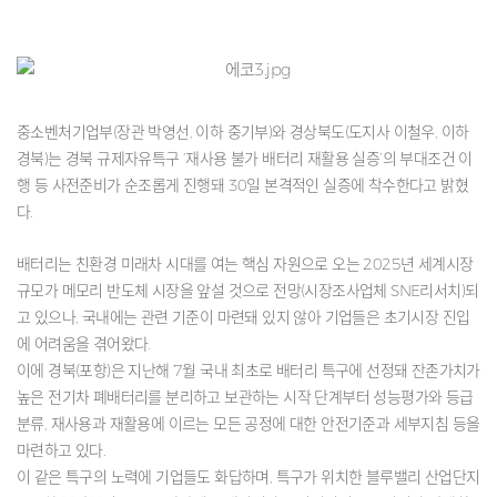
중소벤처기업부(장관 박영선, 이하 중기부)와 경상북도(도지사 이철우, 이하
경북)는 경북 규제자유특구 ‘재사용 불가 배터리 재활용 실증’의 부대조건 이
행 등 사전준비가 순조롭게 진행돼 30일 본격적인 실증에 착수한다고 밝혔
다.
배터리는 친환경 미래차 시대를 여는 핵심 자원으로 오는 2025년 세계시장
규모가 메모리 반도체 시장을 앞설 것으로 전망(시장조사업체 SNE리서치)되
고 있으나, 국내에는 관련 기준이 마련돼 있지 않아 기업들은 초기시장 진입
에 어려움을 겪어왔다.
이에 경북(포항)은 지난해 7월 국내 최초로 배터리 특구에 선정돼 잔존가치가
높은 전기차 폐배터리를 분리하고 보관하는 시작 단계부터 성능평가와 등급
분류, 재사용과 재활용에 이르는 모든 공정에 대한 안전기준과 세부지침 등을
마련하고 있다.
이 같은 특구의 노력에 기업들도 화답하며, 특구가 위치한 블루밸리 산업단지