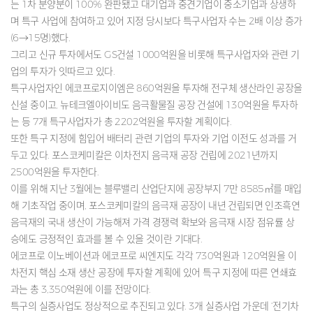
는 1차 분양분이 100% 완판됐고 대기업과 중견기업이 중소기업과 상생하
며 특구 사업에 참여하고 있어 지정 당시보다 특구사업자 수는 2배 이상 증가
(6→15명)했다.
그리고 신규 투자에서도 GS건설 1000억원을 비롯해 특구사업자와 관련 기
업의 투자가 잇따르고 있다.
특구사업자인 에코프로지이엠은 860억원을 투자해 전구체 생산라인 공장을
신설 중이고, 뉴테크엘아이비도 음극활물질 공장 건설에 130억원을 투자하
는 등 7개 특구사업자가 총 2202억원을 투자할 계획이다.
또한 특구 지정에 힘입어 배터리 관련 기업의 투자와 기업 이전도 성과를 거
두고 있다. 포스코케미칼은 이차전지 음극재 공장 건립에 2021년까지
2500억원을 투자한다.
이를 위해 지난 3월에는 블루밸리 산업단지에 공장부지 7만 8585㎡를 매입
해 기초작업 중이며, 포스코케미칼의 음극재 공장이 내년 건립되면 인조흑연
음극재의 국내 생산이 가능해져 가격 경쟁력 확보와 음극재 시장 점유률 상
승에도 긍정적인 효과를 볼 수 있을 것이란 기대다.
에코프로 이노베이션과 에코프로 씨엔지도 각각 730억원과 120억원을 이
차전지 핵심 소재 생산 공장에 투자할 계획에 있어 특구 지정에 따른 연쇄효
과는 총 3,350억원에 이를 전망이다.
특구의 실증사업도 정상적으로 추진되고 있다. 3개 실증사업 가운데 ‘전기차