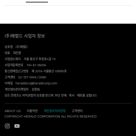
(주)헤럴드 사업자 정보
상호명
(주)헤럴드
대표
최진영
사업장소재지
서울 용산구 후암로4길 10
사업자등록번호
104-81-06004
통신판매업신고번호
제 2016-서울용산-00590호
고객센터
02-727-0045 / 0080
이메일
heraldeco@heraldcorp.com
개인정보관리책임자
김알림
모든 콘텐츠는 저작권법의 보호를 받으며, 무단 전재ㆍ복사ㆍ배포를 금합니다.
ABOUT US
이용약관
개인정보처리방침
고객센터
COPYRIGHT HERALD CORPORATION ALL RIGHTS RESERVED.