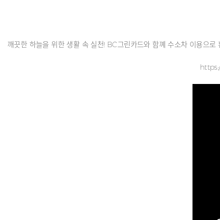
깨끗한 하늘을 위한 생활 속 실천! BC그린카드와 함꼐 수소차 이용으로 
https