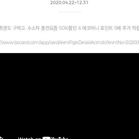
2020.04.22~12.31
환경도 구하고, 수소차 충전요즘 50%할인 & 에코머니 포인트 5배 추가 적
://www.bccard.com/app/card/evntPgrsDetailActn.do?evntNo=2020