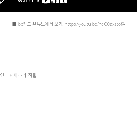
■ bc카드 유튜브에서 보기:
https://youtu.be/heG0axstofA
!
트 5배 추가 적립!