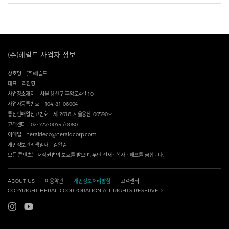
(주)헤럴드 사업자 정보
상호명
(주)헤럴드
대표
최진영
사업장소재지
서울 용산구 후암로4길 10
사업자등록번호
104-81-06004
통신판매업신고번호
제 2016-서울용산-00590호
고객센터
02-727-0045 / 0080
이메일
heraldeco@heraldcorp.com
개인정보관리책임자
김알림
모든 콘텐츠는 저작권법의 보호를 받으며, 무단 전재ㆍ복사ㆍ배포를 금합니다.
ABOUT US
이용약관
개인정보처리방침
고객센터
COPYRIGHT HERALD CORPORATION ALL RIGHTS RESERVED.