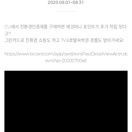
2020.08.01~08.31
CU에서 친환경인증제품 구매하면 에코머니 포인트가 추가 적립 된다
고?!
그린카드로 친환경 쇼핑도 하고 TV&호텔숙박권 경품도 받아가세요!
https://www.bccard.com/app/card/evntPastDetailViewActn.do?
evntNo=2020070048