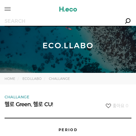
ECO.LLABO
HOME
ECO.LLABO
CHALLANGE
CHALLANGE
헬로 Green, 헬로 CU!
좋아요
0
PERIOD