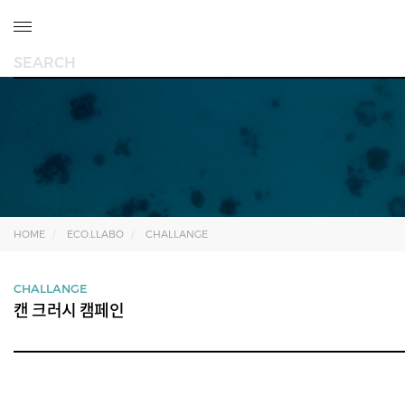
HOME
ECO.LLABO
CHALLANGE
CHALLANGE
캔 크러시 캠페인