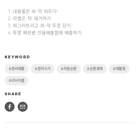
1. 내용물은 싸~악 비우기!
2. 라벨은 착! 제거하기
3. 찌그러트리고 꽈~악 뚜껑 닫기~
4. 투명 페트병 전용배출함에 배출하기
KEYWORD
#분리배출
#분리수거
#자원순환
#순환경제
#재활용
#리사이클
SHARE