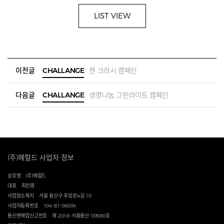
LIST VIEW
이전글
CHALLANGE
캔 크러시 캠페인
다음글
CHALLANGE
생명나눔 그린라이트 캠페인
(주)헤럴드 사업자 정보
상호명
(주)헤럴드
대표
최진영
사업장소재지
서울 용산구 후암로4길 10
사업자등록번호
104-81-06004
통신판매업신고번호
제 2016-서울용산-00590호