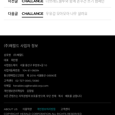
이전글
CHALLANGE
더브레드블루와 함께 손수건 쓰기 캠페인
다음글
CHALLANGE
우유갑 모아모아 나무 살려요
(주)헤럴드 사업자 정보
상호명
(주)헤럴드
대표
최진영
사업장소재지
서울 용산구 후암로4길 10
사업자등록번호
104-81-06004
통신판매업신고번호
제 2016-서울용산-00590호
고객센터
02-727-0045 / 0080
이메일
heraldeco@heraldcorp.com
개인정보관리책임자
김알림
모든 콘텐츠는 저작권법의 보호를 받으며, 무단 전재ㆍ복사ㆍ배포를 금합니다.
ABOUT US
이용약관
개인정보처리방침
고객센터
COPYRIGHT HERALD CORPORATION ALL RIGHTS RESERVED.