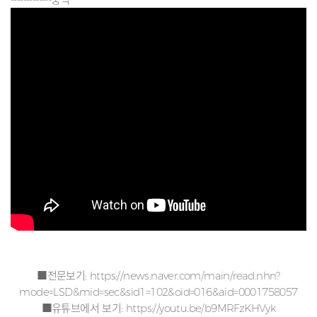
■전문보기:
https://news.naver.com/main/read.nhn?
mode=LSD&mid=sec&sid1=102&oid=016&aid=0001758057
■유튜브에서 보기:
https://youtu.be/b9MRFzKHVyk