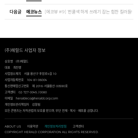
다음글
에코뉴스
[에코뷰 #9] ‘펀쿨섹’하게 쓰레기 잡는 힙한 킬러들!
(주)헤럴드 사업자 정보
상호명
(주)헤럴드
대표
최진영
사업장소재지
서울 용산구 후암로4길 10
사업자등록번호
104-81-06004
통신판매업신고번호
제 2016-서울용산-00590호
고객센터
02-727-0045 / 0080
이메일
heraldeco@heraldcorp.com
개인정보관리책임자
김알림
모든 콘텐츠는 저작권법의 보호를 받으며, 무단 전재ㆍ복사ㆍ배포를 금합니다.
ABOUT US
이용약관
개인정보처리방침
고객센터
COPYRIGHT HERALD CORPORATION ALL RIGHTS RESERVED.