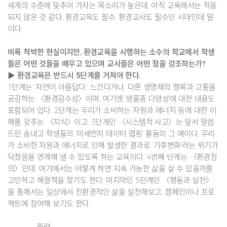
세계의 수준에 맞추어 가자는 목소리가 높은데, 아직 교육에서는 적용
되지 않은 것 같다. 환경교육도 필수, 환경교사도 필수인 시대인데 말
이다.
비록 척박한 현실이지만, 환경교육을 시행하는 소수의 학교에서 학생
들은 어떤 것들을 배우고 있으며 교사들은 어떤 점을 강조하는가?
▶ 환경교육은 반드시 5단계를 거쳐야 한다.
1단계는 ‘자연이 아름답다.’ 느낀다거나, 다른 생명체의 행복과 고통을
공감하는 〈환경감수성〉이며, 여기엔 '생물종 다양성'에 대한 내용도
포함되어 있다. 2단계는 우리가 소비하는 자원과 에너지 등에 대한 이
해를 갖추는 〈지식〉이고, 3단계인 〈시스템적 사고〉는 앞서 말씀
드린 송내고 학생들의 ‘미세먼지 데이터 맵핑’ 활동이 그 예이다. 우리
가 소비한 자원과 에너지로 인해 발생한 결과로 ‘기후변화’라는 위기가
닥쳤음을 연계해 낼 수 있도록 하는 교육이다. 4번째 단계는 〈환경정
의〉인데, 여기에서는 어떻게 하면 지속 가능한 삶을 살 수 있을까를
고민하고 해결책을 찾기도 한다. 마지막인 5단계인 〈행동과 실천〉
을 통해서는 일상에서 친환경적인 삶을 실천해보고, 캠페인이나 프로
젝트에 참여해 보기도 한다.
-------------중략