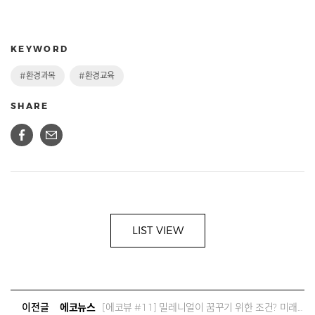
KEYWORD
#환경과목
#환경교육
SHARE
LIST VIEW
이전글
에코뉴스
[에코뷰 #11] 밀레니얼이 꿈꾸기 위한 조건? 미래가 있어야죠.