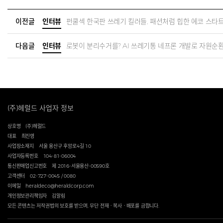
이전글
인터뷰
펀쿨섹 한국판 쓰레기 킬러들, 패션처럼 힙한 에코 스타트
다음글
인터뷰
로봇이 분리수거를? AI 쓰레기통 네프론 개발로 자원순환
(주)헤럴드 사업자 정보
상호명
(주)헤럴드
대표
최진영
사업장소재지
서울 용산구 후암로4길 10
사업자등록번호
104-81-06004
통신판매업신고번호
제 2016-서울용산-00590호
고객센터
02-727-0045 / 0080
이메일
heraldeco@heraldcorp.com
개인정보관리책임자
김알림
모든 콘텐츠는 저작권법의 보호를 받으며, 무단 전재ㆍ복사ㆍ배포를 금합니다.