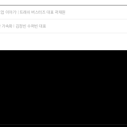
업 이야기! | 트래쉬 버스터즈 대표 곽재원
 가속화 l 김정빈 수퍼빈 대표