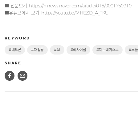
■ 전문보기:
https://n.news.naver.com/article/016/0001750910
■유튜브에서 보기:
https://youtu.be/MHEZD_A_TKU
KEYWORD
#네프론
#재활용
#AI
#리사이클
#제로웨이스트
#노
SHARE