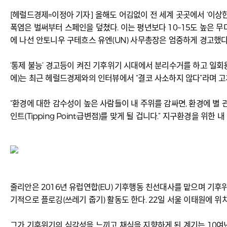
[헤럴드경제=이정아 기자] 올해도 어김없이 전 세계 곳곳에서 ‘이상한
폭염은 벌써부터 스페인을 덮쳤다. 이는 평년보다 10~15도 높은 무더위
에 나선 안토니우 구테흐스 유엔(UN) 사무총장은 엄중하게 경고했다
‘통제 불능’ 경고등이 켜진 기후위기 시대에서 분리수거를 하고 일회
에)는 최근 헤럴드경제와의 인터뷰에서 “결코 사소하지 않다”라며 고
“환경에 대한 감수성이 높은 사람들이 내 주위를 감싸면, 환경에 별
인트(Tipping Point·급변점)를 맞게 될 겁니다.” 지구환경을
줄리안은 2016년 유럽연합(EU) 기후행동 친선대사를 맡으며 기후위기
기적으로 플로깅(쓰레기 줍기) 활동도 한다. 22일 서울 이태원에 위
그가 기후위기의 심각성을 느끼고 채식을 지향하게 된 계기는 10여년