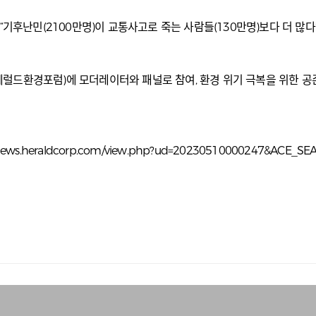
 “기후난민(2100만명)이 교통사고로 죽는 사람들(130만명)보다 더 
’(헤럴드환경포럼)에 모더레이터와 패널로 참여, 환경 위기 극복을 위한 
/news.heraldcorp.com/view.php?ud=20230510000247&ACE_S