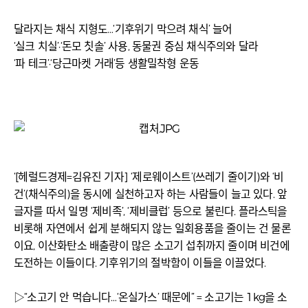
달라지는 채식 지형도…‘기후위기 막으려 채식’ 늘어
‘실크 치실’·‘돈모 칫솔’ 사용, 동물권 중심 채식주의와 달라
‘파 테크’·‘당근마켓 거래’등 생활밀착형 운동
‘[헤럴드경제=김유진 기자] ‘제로웨이스트’(쓰레기 줄이기)와 ‘비
건’(채식주의)을 동시에 실천하고자 하는 사람들이 늘고 있다. 앞
글자를 따서 일명 ‘제비족’, ‘제비클럽’ 등으로 불린다. 플라스틱을
비롯해 자연에서 쉽게 분해되지 않는 일회용품을 줄이는 건 물론
이요, 이산화탄소 배출량이 많은 소고기 섭취까지 줄이며 비건에
도전하는 이들이다. 기후위기의 절박함이 이들을 이끌었다.
▷“소고기 안 먹습니다…‘온실가스’ 때문에” = 소고기는 1kg을 소