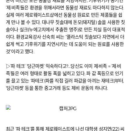
흔히 비건은 모든 동물성 재료를 지양하지만, 기후위기가 동기인
‘제·비족’들은 환경을 위해서라면 동물성 재료도 마다하지 않는다.
실제 여러 제로웨이스트샵에선 동물성 원료로 만든 제품들을 쉽
게 만나 볼 수 있다. 대나무 칫솔대에 돈모(돼지털) 솔을 사용한 칫
솔이나 실크(누에고치에서 추출한 명주)로 만든 치실 등이 대표적
이다. 환경교육강사 신숙희 씨는 “플라스틱 칫솔보다 자연에서 더
쉽게 썩고 기후위기를 지연시키는 데 도움이 되는 원료를 사용한
것”이라고 했다.
▷‘파 테크’ ‘당근마켓’ 익숙하다고?…당신도 이미 제·비족 = ‘제·비
족’들은 여러 형태로 활동 폭을 넓히고 있다. 파 값 폭등으로 인기
를 끌고 있는 ‘파테크’(파를 직접 길러 파값을 아끼는 재테크)부터,
‘당근마켓’ 등을 통한 중고거래 등도 제비 운동의 하나다.
최근 ‘파 테크’를 통해 제로웨이스트에 나선 대학생 성지연(22) 씨