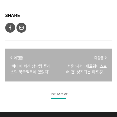
SHARE
이전글
다음글
“바다에 빠진 상당량 플라
서울 ‘제·비’(제로웨이스트
스틱 북극얼음에 있었다”
+비건) 성지되는 마포·강남
[서울 제·비족은 지금②]
LIST MORE