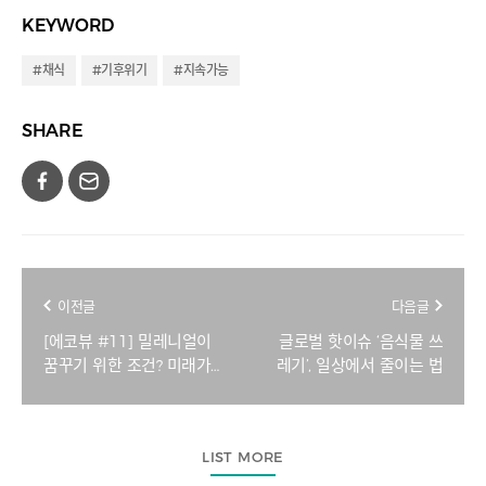
KEYWORD
#채식
#기후위기
#지속가능
SHARE
이전글
다음글
[에코뷰 #11] 밀레니얼이
글로벌 핫이슈 ‘음식물 쓰
꿈꾸기 위한 조건? 미래가
레기’, 일상에서 줄이는 법
있어야죠.
LIST MORE