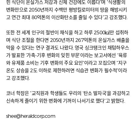
힌 식단이 온실가스 저감과 신체 건강에도 이롭다”며 “식생활의
변화만으로 2050년까지 수백만 평방킬로미터의 땅을 해방시키
고 연간 최대 80억톤의 이산화탄소를 줄일 수 있다”고 강조했다.
또한 전 세계 인구의 절반이 채식을 하고 하루 2500㎉만 섭취하
며 식단 조절을 한다면 2050년까지 267억톤의 온실가스 배출을
막을 수 있다는 연구 결과도 나왔다. 영국 싱크탱크인 채텀하우스
가 발표한 ‘가축-기후 변화의 잊힌 부문’이라는 보고서에선 “육류
와 유제품 소비는 기후 변화의 주요 요인”이라고 꼬집으며 “지구
온도 상승을 2도 이하로 제한하려면 식습관 변화가 필수적”이라
고 강조했다.
코너 학장은 “교직원과 학생들도 우리의 ‘탄소 발자국’을 과감하고
신속하게 줄이기 위한 변화에 기꺼이 나서기로 했다”고 밝혔다.
shee@heraldcorp.com