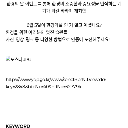
환경의 날 이벤트를 통해 환경의 소중함과 중요성을 인식하는 계
기가 되길 바라며 개최함
6월 5일이 환경의날 인 거 알고 계셨나요?
환경을 위한 여러분의 멋진 습관들!
사진, 영상, 링크 등 다양한 방법으로 인증에 도전해주세요!
https://www.ydp.go.kr/www/selectBbsNttView.do?
key=2848&bbsNo=40&nttNo=327794
KEYWORD