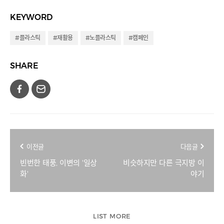
KEYWORD
#플라스틱
#재활용
#노플라스틱
#캠페인
SHARE
이전글
다음글
빈번한 태풍, 이변의 '일상
비슷하지만 다른 극지방 이
화'
야기
LIST MORE