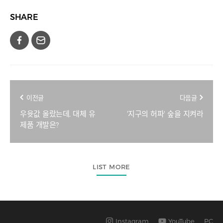
SHARE
이전글
다음글
우윳값 올랐는데, 대체 유
'지구의 허파' 숲을 지켜라
제품 개발은?
LIST MORE
Instagram
YouTube
PC