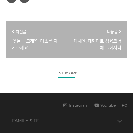
이전글
다음글
'웃는 돌고래'의 미소를 지
대체육, 대형마트 정육코너
켜주세요
에 들어서다
LIST MORE
Instagram
YouTube
PC