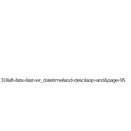
=2130&sfl=&stx=&sst=wr_datetime&sod=desc&sop=and&page=95