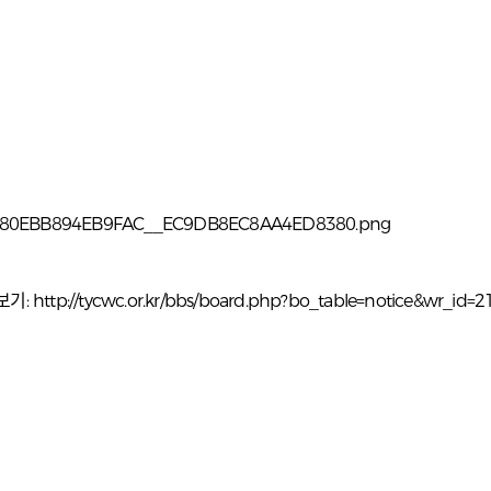
보기:
http://tycwc.or.kr/bbs/board.php?bo_table=notice&wr_id