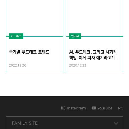
카드뉴스
인터뷰
국가별 푸드테크 트렌드
AI, 푸드테크.. 그리고 사회적
책임, 이게 피자 얘기라고? |
고피자 임재원 대표
2022.12.26
2020.12.23
Instagram
YouTube
PC