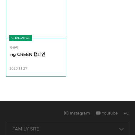
CHALLANGE
앙블랑
ing GREEN 캠페인
2020.11.27
Instagram
YouTube
PC