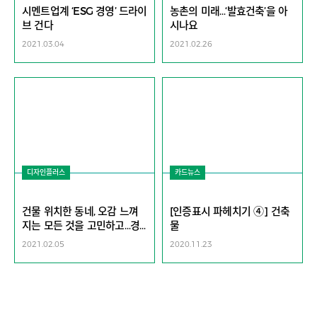
시멘트업계 ‘ESG 경영’ 드라이
농촌의 미래…‘발효건축’을 아
브 건다
시나요
2021.03.04
2021.02.26
디자인플러스
카드뉴스
건물 위치한 동네, 오감 느껴
[인증표시 파헤치기 ④] 건축
지는 모든 것을 고민하고…경
물
험을 공유합니다
2021.02.05
2020.11.23