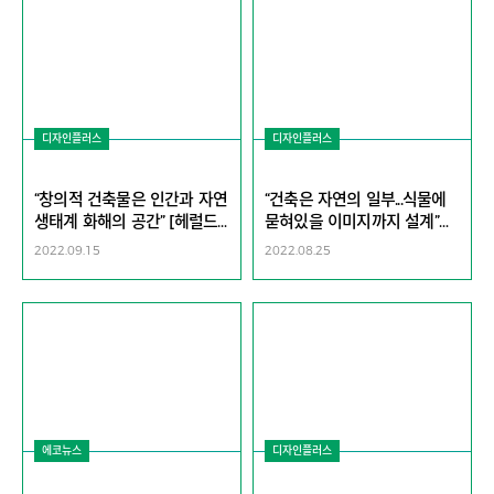
디자인플러스
디자인플러스
“창의적 건축물은 인간과 자연
“건축은 자연의 일부...식물에
생태계 화해의 공간” [헤럴드
묻혀있을 이미지까지 설계”
디자인포럼2022]
[헤럴드디자인포럼2022]
2022.09.15
2022.08.25
에코뉴스
디자인플러스