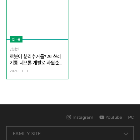
인터뷰
김정빈
로봇이 분리수거를? AI 쓰레
기통 네프론 개발로 자원순환
가속화 l 김정빈 수퍼빈 대표
2020.11.11
Instagram
YouTube
PC