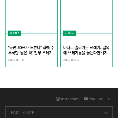
에코뉴스
기획기사
“국민 50%가 모른다” 집에 수
바다로 흘러가는 쓰레기…길목
두룩한 ‘남은 약’, 전부 쓰레기
에 쓰레기통을 놓는다면? [지
통에?…이러다 큰일 난다 [지
구, 뭐래?]
2026.07.15
2022.03.03
구, 뭐래?]
Instagram
YouTube
PC