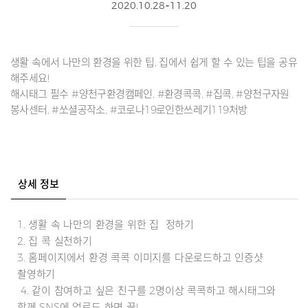
2020.10.28~11.20
생활 속에서 나만의 환경을 위한 팁, 집에서 쉽게 할 수 있는 팁을 공유
해주세요!
해시태그 필수 #양천구환경캠페인, #환경콕콕, #집콕, #양천구자원
봉사센터, #쏘셜공작소, #코로나19로인한쓰레기119처방
상세 정보
1. 생활 속 나만의 환경을 위한 집 정하기
2. 집 콕 실천하기
3. 홈페이지에서 환경 콕콕 이미지를 다운로드하고 인증샷
촬영하기
4. 같이 참여하고 싶은 친구를 2명이상 콕콕하고 해시태그와
함께 SNS에 업로드 하면 끝!