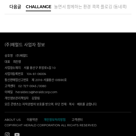
다음글
CHALLANGE
놀면서 함께하는 환경 콕콕 플로깅 (동네콕)
(주)헤럴드 사업자 정보
상호명
(주)헤럴드
대표
최진영
사업장소재지
서울 용산구 후암로4길 10
사업자등록번호
104-81-06004
통신판매업신고번호
제 2016-서울용산-00590호
고객센터
02-727-0045 / 0080
이메일
heraldeco@heraldcorp.com
개인정보관리책임자
김알림
모든 콘텐츠는 저작권법의 보호를 받으며, 무단 전재ㆍ복사ㆍ배포를 금합니다.
ABOUT US
이용약관
개인정보처리방침
고객센터
COPYRIGHT HERALD CORPORATION ALL RIGHTS RESERVED.