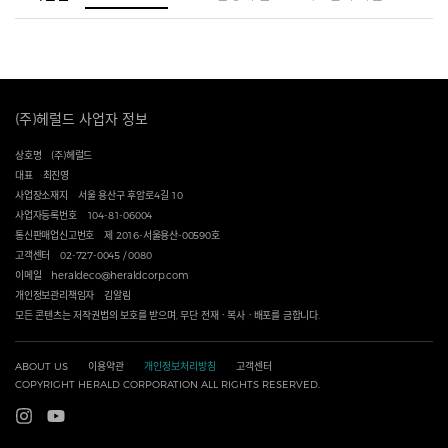
(주)헤럴드 사업자 정보
상호명
(주)헤럴드
대표
최진영
사업장소재지
서울 용산구 후암로4길 10
사업자등록번호
104-81-06004
통신판매업신고번호
제 2016-서울용산-00590호
고객센터
02-727-0045 / 0080
이메일
heraldeco@heraldcorp.com
개인정보관리책임자
김알림
모든 콘텐츠는 저작권법의 보호를 받으며, 무단 전재ㆍ복사ㆍ배포를 금합니다.
ABOUT US
이용약관
개인정보처리방침
고객센터
COPYRIGHT HERALD CORPORATION ALL RIGHTS RESERVED.